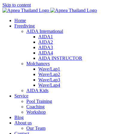
Skip to content
Home
Freediving
AIDA International
AIDA1
AIDA2
AIDA3
AIDA4
AIDA INSTRUCTOR
Molchanovs
Wave/Lap1
Wave/Lap2
Wave/Lap3
Wave/Lap4
AIDA Kids
Service
Pool Training
Coaching
Workshop
Blog
About us
Our Team
Contact